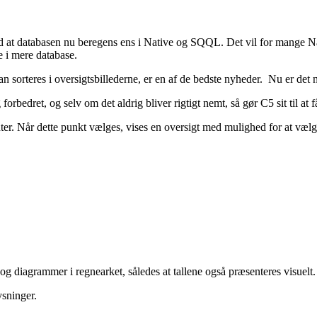
at databasen nu beregens ens i Native og SQQL. Det vil for mange Nati
re i mere database.
sorteres i oversigtsbillederne, er en af de bedste nyheder. Nu er det n
bedret, og selv om det aldrig bliver rigtigt nemt, så gør C5 sit til at f
nter. Når dette punkt vælges, vises en oversigt med mulighed for at vælg
og diagrammer i regnearket, således at tallene også præsenteres visuelt.
ysninger.