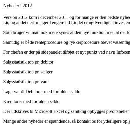
Nyheder i 2012
Version 2012 kom i december 2011 og for mange er den bedste nyhed 
før, og at det derfor tager længere tid før det er nødvendigt at investe
Som bruger vil man nok mere synes at den nye funktion med at der kan 
Samtidig er både renteprocedure og rykkerprocedure blevet væsentlig for
For chefen er der på sidepanelet tilføjet et nyt punkt ved navn Infoce
Salgsstatistik top pr. debitor
Salgsstatistik top pr. sælger
Salgsstatistik top pr. vare
Lagerværdi Debitorer med forfalden saldo
Kreditorer med forfalden saldo
Der udskrives til Microsoft Excel og samtidig opbygges pivottabeller 
Mange andre nyheder er spændende, så kontakt os for yderligere opl